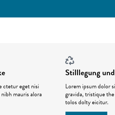
ke
Stilllegung un
 ctetur eget nisi
Lorem ipsum dolor si
d nibh mauris alora
gravida, tristique th
tolos dolty eicitur.