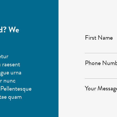
ld? We
First Name
etur
Phone Numb
u raesent
ngue urna
or nunc
Your Messag
 Pellentesque
vitae quam