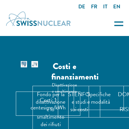
DE
FR
IT
EN
Costi e
finanziamenti
Disattivazione
e smaltimento
Fondo per la
STENFO
Specifiche
DO
Costi: 1
disattivazione
e studi
e modalità
centesimo/kWh
e lo
sui costi
RI
smaltimento
dei rifiuti