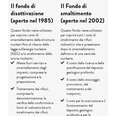
Il fondo di
Il Fondo di
disattivazione
smaltimento
(aperto nel 1985)
(aperto nel 2002)
Questo fondo viene utilizzato
Questo fondo viene utilizzato
per coprire i costi di
per coprire tutti i costi di
smantellamento delle strutture
smaltimento dei rifiuti
nucleari fino al rilascio della
radioattivi che si presentano
legge sull'energia nucleare
dopo lo smantellamento
(KEG) e lo smaltimento delle
definitivo di una centrale
scorie risultanti.
nucleare.
Messa fuori servizio e
Il costo della ricerca e della
smantellamento degli
pianificazione del deposito
impianti, comprese la
geologico profondo;
progettazione e la
Il costo dello stoccaggio
preparazione;
provvisorio, del
Trattamento dei rifiuti,
trattamento e del
comprese la
trasporto;
decontaminazione, la
I costi per la costruzione e il
verifica della conformità ai
funzionamento del
limiti di radioattività e lo
deposito geologico
smaltimento dei rifiuti
profondo e per la