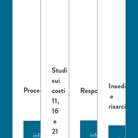
Studi
sui
Insediame
Procedura
costi
Responsabilità
e
11,
risarcimen
16
e
Più
Più
21
Più
informazioni
informazioni