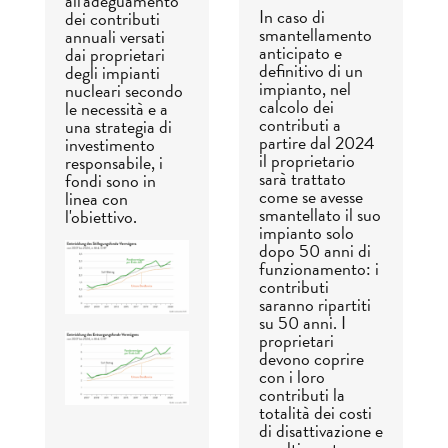
all'adeguamento
In caso di
dei contributi
smantellamento
annuali versati
anticipato e
dai proprietari
definitivo di un
degli impianti
impianto, nel
nucleari secondo
calcolo dei
le necessità e a
contributi a
una strategia di
partire dal 2024
investimento
il proprietario
responsabile, i
sarà trattato
fondi sono in
come se avesse
linea con
smantellato il suo
l'obiettivo.
impianto solo
dopo 50 anni di
funzionamento: i
contributi
saranno ripartiti
su 50 anni. I
proprietari
devono coprire
con i loro
contributi la
totalità dei costi
di disattivazione e